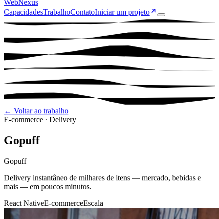
Web
Nexus
Capacidades
Trabalho
Contato
Iniciar um projeto
← Voltar ao trabalho
E-commerce · Delivery
Gopuff
Gopuff
Delivery instantâneo de milhares de itens — mercado, bebidas e
mais — em poucos minutos.
React Native
E-commerce
Escala