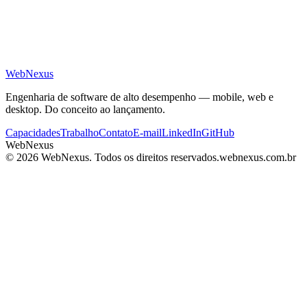
Web
Nexus
Engenharia de software de alto desempenho — mobile, web e
desktop. Do conceito ao lançamento.
Capacidades
Trabalho
Contato
E-mail
LinkedIn
GitHub
WebNexus
©
2026
WebNexus
.
Todos os direitos reservados.
webnexus.com.br