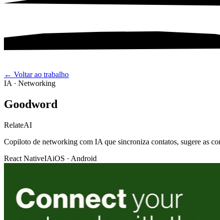
← Voltar ao trabalho
IA · Networking
Goodword
RelateAI
Copiloto de networking com IA que sincroniza contatos, sugere as co
React Native
IA
iOS · Android