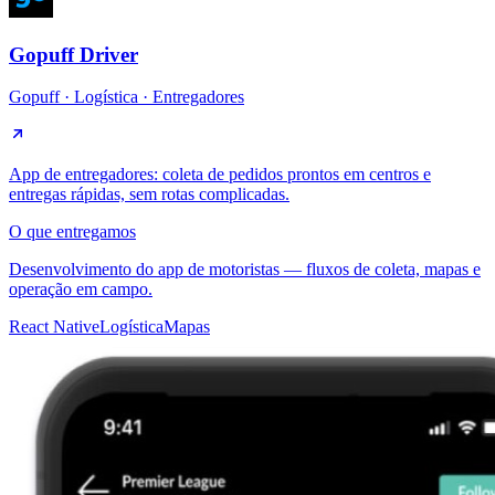
Gopuff Driver
Gopuff
·
Logística · Entregadores
App de entregadores: coleta de pedidos prontos em centros e
entregas rápidas, sem rotas complicadas.
O que entregamos
Desenvolvimento do app de motoristas — fluxos de coleta, mapas e
operação em campo.
React Native
Logística
Mapas