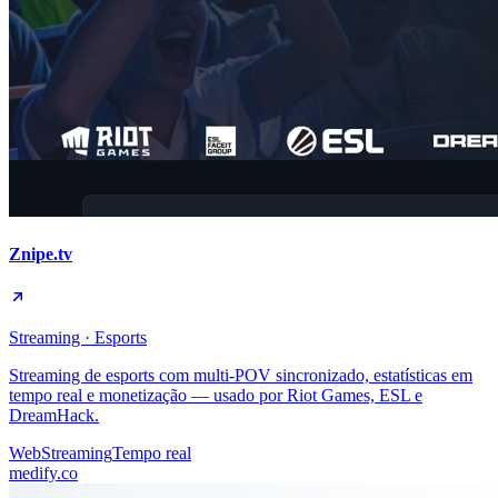
Znipe.tv
Streaming · Esports
Streaming de esports com multi-POV sincronizado, estatísticas em
tempo real e monetização — usado por Riot Games, ESL e
DreamHack.
Web
Streaming
Tempo real
medify.co