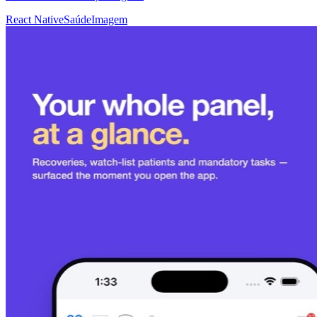
React Native
Saúde
Imagem