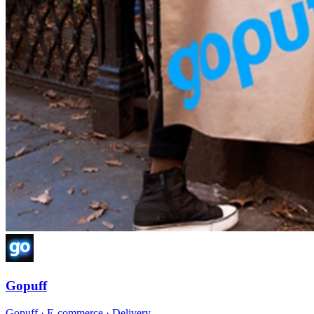
Gopuff
Gopuff
·
E-commerce · Delivery